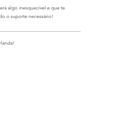
erá algo inesquecível e que te
do o suporte necessário!
rlanda!
Enlaces rápidos
Cursos
Admisiones
Área de Estudiantes
Área de Agentes
Agentes internacionales
Política de reembolso