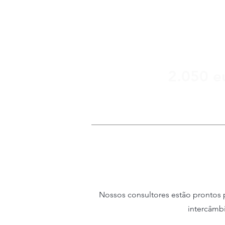
Seguro governamental
Seguro learner protection
Exame Final
Taxa de matrícula
Tudo isso 
2.050 e
*Consultar condições de embarque e pagamento.
Nossos consultores estão prontos p
intercâmb