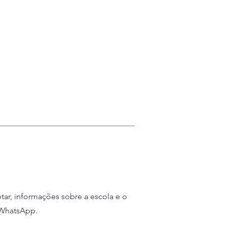
ral & Divertido
ao Estudante
mática/Pronunciação
entro de Dublin
petacular
 do ACELS
tar, informações sobre a escola e o
 WhatsApp.