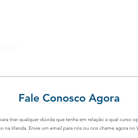
Ambiente Multicultu
Suporte Completo 
Aulas Grátis - Gra
Duas unidades no c
por:
Custo-benefício Es
uros*
Escola com o selo
Fale Conosco Agora
ara tirar qualquer dúvida que tenha em relação a qual curso op
io na Irlanda. Envie um email para nós ou nos chame agora no