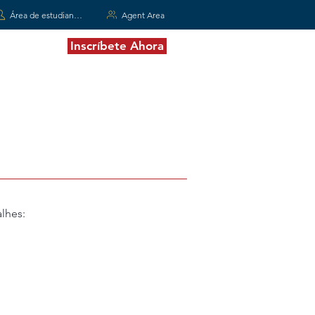
Área de estudiantes
Agent Area
Inscríbete Ahora
ntáctenos
lhes:
quê DCAS?
ntes e Qualificados