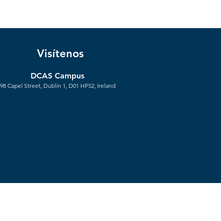
Visítenos
DCAS Campus
98 Capel Street,
Dublin 1, D01 HP52, Ireland
olicy