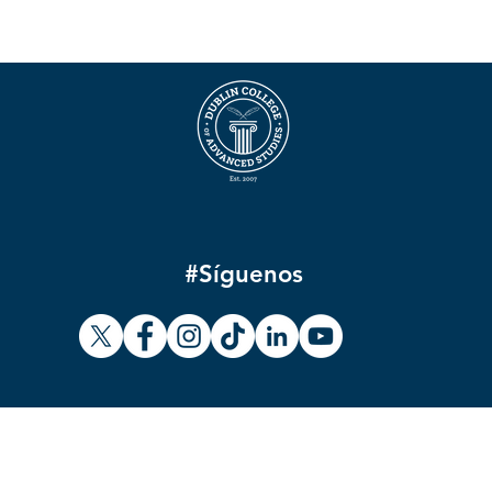
#Síguenos
Dublin College of Advanced Studies
© 2007-2026
ms & Conditions
|
Website Terms of Use
|
Privacy & Data Protection Policy
|
Cookies P