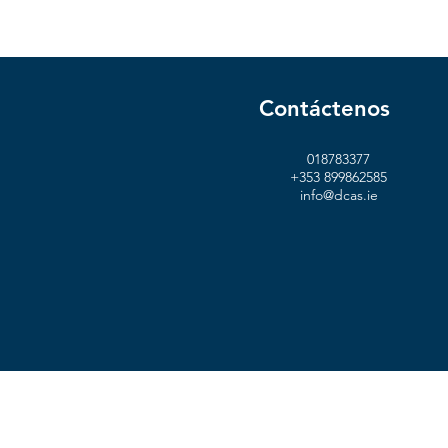
Contáctenos
018783377
+353 899862585
info@dcas.ie
Ter