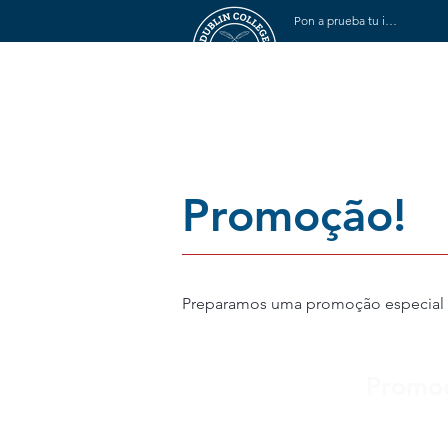
Pon a prueba tu inglés
Inicio
Quiénes s
Promoção!
Preparamos uma promoção especial pa
Promo
25 semanas de curso (perí