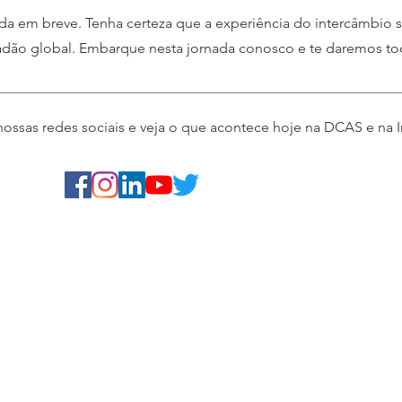
da em breve. Tenha certeza que a experiência do intercâmbio s
dão global. Embarque nesta jornada conosco e te daremos to
 nossas redes sociais e veja o que acontece hoje na DCAS e na I
Información útil
Formulario de solicitud
Manual del estudiante
IE
Estudiantes internacionales
Opciones de alojamiento
COVID-19 Actualizaciones
Condiciones Generales