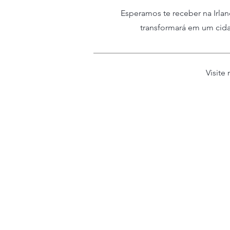
Esperamos te receber na Irlan
transformará em um cida
Visite
Nuestros cursos
Inglés General
Preparación para el examen IELTS
Preparación de exámenes EFLI | T
Clases particulares
Programas de corta duración
Programas de año académico