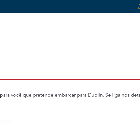
omos
Reviews
Cursos
Admisiones
Servicios
Co
ra você que pretende embarcar para Dublin. Se liga nos deta
ção
Por 
odo da tarde)
Professores Experie