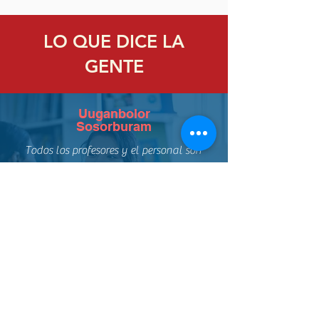
LO QUE DICE LA
GENTE
Uuganbolor
Sosorburam
Todos los profesores y el personal son
muy amables y responsables.
Recomiendo encarecidamente esta
escuela para aprender inglés en Dublín.
Gracias a todos