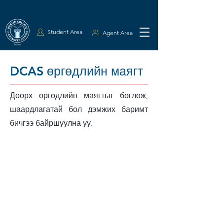
Student Area
Agent Area
DCAS өргөдлийн маягт
Доорх өргөдлийн маягтыг бөглөж,
шаардлагатай бол дэмжих баримт
бичгээ байршуулна уу.