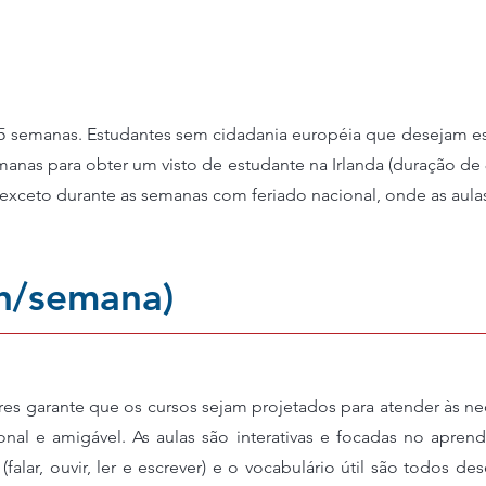
s de visto)
Duas unidades no c
Custo-benefício Es
 25 semanas. Estudantes sem cidadania européia que desejam 
anas para obter um visto de estudante na Irlanda (duração de
 (exceto durante as semanas com feriado nacional, onde as aula
5h/semana)
es garante que os cursos sejam projetados para atender às n
nal e amigável. As aulas são interativas e focadas no apren
(falar, ouvir, ler e escrever) e o vocabulário útil são todos d