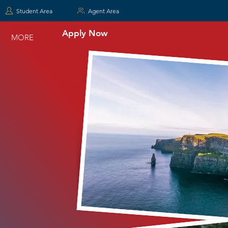
Student Area
Agent Area
Apply Now
MORE