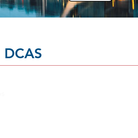
a DCAS
os
Por 
Professores Experie
o IELTS
Ambiente Multicultu
Suporte Completo 
Aulas Grátis - Gra