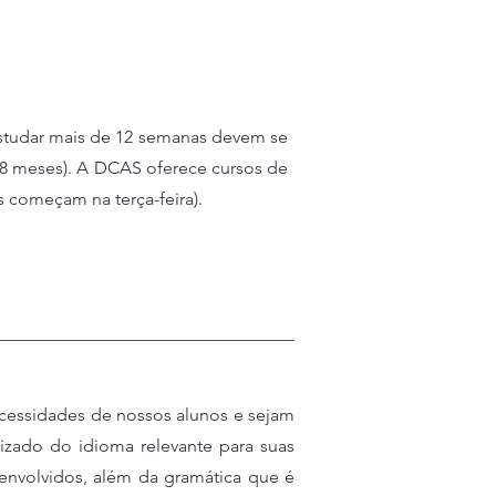
entro de Dublin
petacular
estudar mais de 12 semanas devem se
 8 meses). A DCAS oferece cursos de
s começam na terça-feira).
ecessidades de nossos alunos e sejam
dizado do idioma relevante para suas
esenvolvidos, além da gramática que é