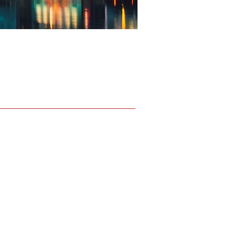
quê DCAS?
ntes e Qualificados
ral & Divertido
ao Estudante
mática/Pronunciação