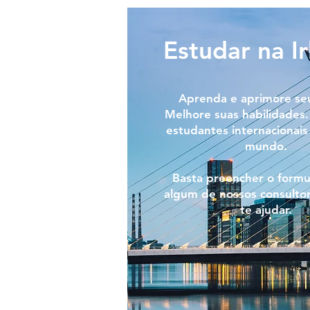
Estudar na I
Aprenda e aprimore seu
Melhore suas habilidades
estudantes internacionais
mundo.
Basta preencher o formu
algum de nossos consulto
te ajudar.