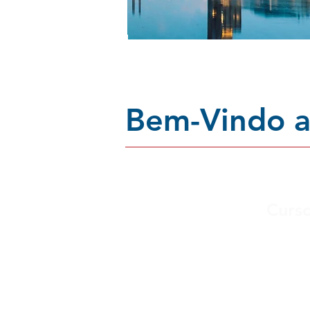
Bem-Vindo 
Curs
Inglês Geral
Inglês Geral + Preparatóri
Preparatório IELTS 7.5
Cursos de Curta Duração