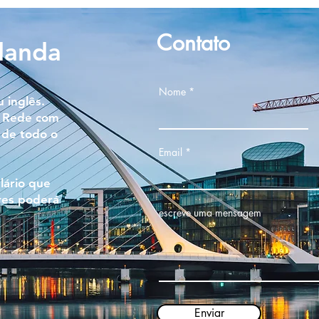
Contato
rlanda
Nome
 inglês.
. Rede com
 de todo o
Email
lário que
res poderá
escreve uma mensagem
Enviar