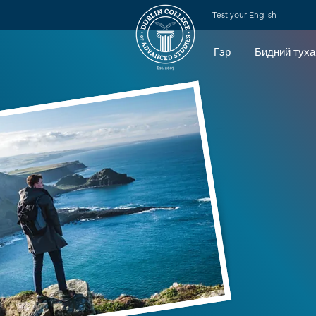
Test your English
Гэр
Бидний туха