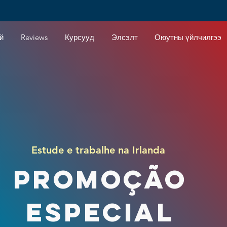
й
Reviews
Курсууд
Элсэлт
Оюутны үйлчилгээ
Estude e trabalhe na Irlanda
PROMOÇÃO
ESPECIAL