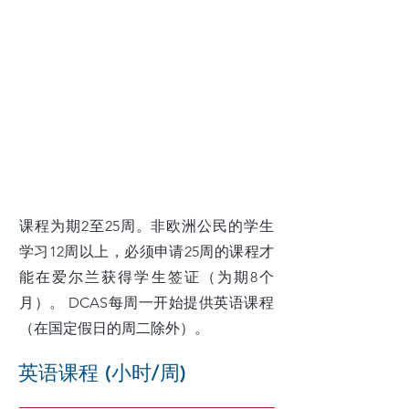
为什么选择 DCAS?
经验丰富且合格的教师雅
多元文化和娱乐环境
完善的学生委员会
免费课程-语法或发音
都柏林市中心两所校园
物超所值
课程为期2至25周。非欧洲公民的学生
学习12周以上，必须申请25周的课程才
能在爱尔兰获得学生签证（为期8个
月）。 DCAS每周一开始提供英语课程
（在国定假日的周二除外）。
英语课程 (小时/周)