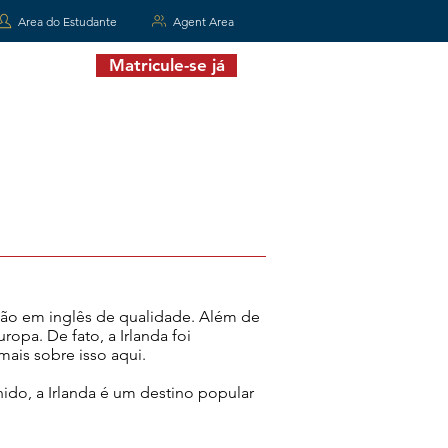
Area do Estudante
Agent Area
Matricule-se já
ntate-nos
ção em inglês de qualidade. Além de
opa. De fato, a Irlanda foi
ais sobre isso aqui.
ido, a Irlanda é um destino popular