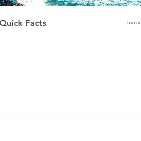
Quick Facts
ti-cultural city with a population of about 1 million. DCAS is loca
s such as the Spire and Temple Bar.
h Mean Time (GMT) zone.