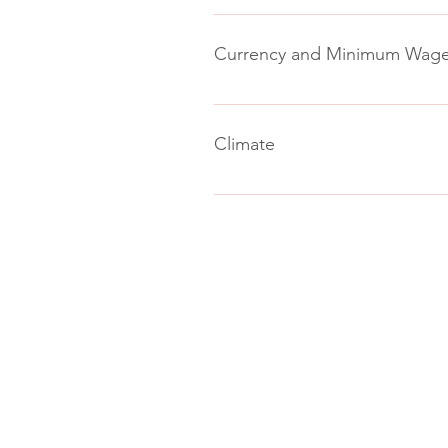
Ireland's official languages are En
Currency and Minimum Wag
Ireland's currency is the Euro (€
Climate
Ireland has a mild oceanic climate
summer. May and June are the sun
Nossos cursos
Inglês geral
Preparação para o exame IELTS
ELI | Preparação para o exame TIE
Aulas individuais
Programas de curto prazo
Programas do ano acadêmico