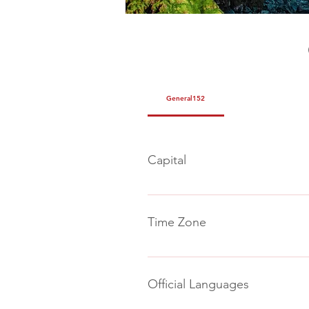
General152
Capital
Ireland's capital is Dublin, a mul
Centre, close to iconic landmark
Time Zone
Ireland's time zone is Greenwic
Official Languages